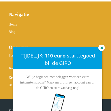
Navigatie
Home
Blog
Over ons
TIJDELIJK:
110 euro
starttegoed
Passief-Inkomen.nl
bij de GIRO
Kennisbank
Wil je beginnen met beleggen voor een extra
Kennisbank overzicht
inkomstenstroom? Maak nu
gratis
een account aan bij
Beleggen
de GIRO en start vandaag nog!
© Passief-Inkomen.nl 2024