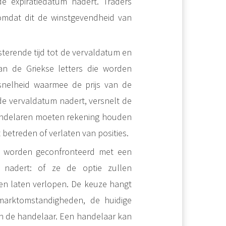
e expiratiedatum nadert. Traders
omdat dit de winstgevendheid van
sterende tijd tot de vervaldatum en
an de Griekse letters die worden
 snelheid waarmee de prijs van de
 de vervaldatum nadert, versnelt de
Handelaren moeten rekening houden
 betreden of verlaten van posities.
 van Thèta en..
 worden geconfronteerd met een
m nadert: of ze de optie zullen
llen laten verlopen. De keuze hangt
 marktomstandigheden, de huidige
an de handelaar. Een handelaar kan