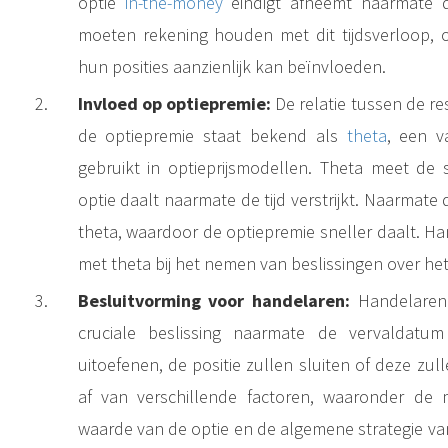
optie
in-the-money
eindigt afneemt naarmate d
moeten rekening houden met dit tijdsverloop, 
hun posities aanzienlijk kan beïnvloeden.
Invloed op optiepremie:
De relatie tussen de re
de optiepremie staat bekend als
theta
, een v
gebruikt in optieprijsmodellen. Theta meet de
Onder de verschillende termen en strategieën die op de optiemarkt worden gebruikt, neemt 'In the Money' (ITM) een belangrijke plaats in. Begrijpen wat In the Money-opties zijn en hoe ze kunnen worden..
optie daalt naarmate de tijd verstrijkt. Naarmate
theta, waardoor de optiepremie sneller daalt. 
met theta bij het nemen van beslissingen over het
Thèta is afgeleid van het Griekse alfabet en is niet alleen een wiskundige term, maar een cruciaal onderdeel op het gebied van de handel in opties. Dit artikel duikt in de essentie
Besluitvorming voor handelaren:
Handelaren
cruciale beslissing naarmate de vervaldatu
uitoefenen, de positie zullen sluiten of deze zu
af van verschillende factoren, waaronder de
waarde van de optie en de algemene strategie v