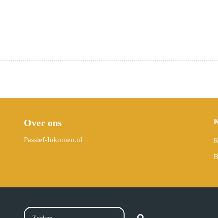
Over ons
K
Passief-Inkomen.nl
K
B