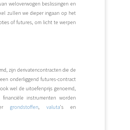
van weloverwogen beslissingen en
ikel zullen we dieper ingaan op het
ies of futures, om licht te werpen
md, zijn derivatencontracten die de
 een onderliggend futures-contract
 ook wel de uitoefenprijs genoemd,
 financiële instrumenten worden
der
grondstoffen
,
valuta
's en