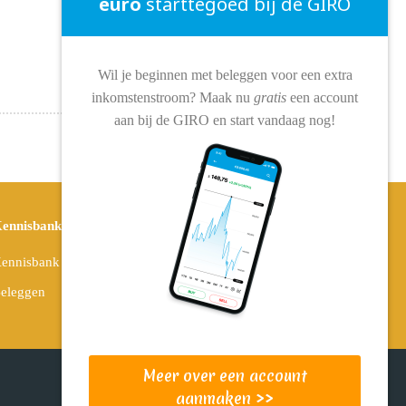
euro
starttegoed bij de GIRO
Wil je beginnen met beleggen voor een extra
inkomstenstroom? Maak nu
gratis
een account
aan bij de GIRO en start vandaag nog!
ennisbank
ennisbank overzicht
eleggen
Meer over een account
aanmaken >>