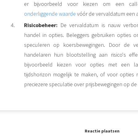
er bijvoorbeeld voor kiezen om een call
onderliggende waarde
vóór de vervaldatum een aan
Risicobeheer:
De vervaldatum is nauw verbond
handel in opties. Beleggers gebruiken opties o
speculeren op koersbewegingen. Door de ve
handelaren hun blootstelling aan risico's eff
bijvoorbeeld kiezen voor opties met een l
Naast de oppervlakkige volatiliteit en de marktruis op de korte termijn, vertegenwoordigt de onderliggende waarde de intrinsieke waarde van een aandeel of activa. Beleggers die deze onderliggende waarde begrijpen en..
tijdshorizon mogelijk te maken, of voor opties
preciezere speculatie over prijsbewegingen op de 
Reactie plaatsen