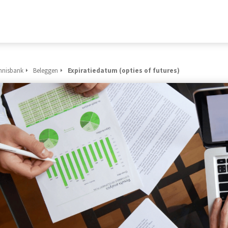
nnisbank
Beleggen
Expiratiedatum (opties of futures)