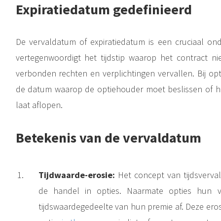
Expiratiedatum gedefinieerd
De vervaldatum of expiratiedatum is een cruciaal ond
Beleggen op de aandelenmarkt kan voor beginners zowel spannend als intimiderend zijn. Een cruciaal concept dat de basis legt voor succesvol beleggen is het begrijpen van activa . Activa zijn de bouwstenen van een..
In het dynamische landschap van beleggen op de aandelenmarkt vertegenwoordigen grondstoffen een
vertegenwoordigt het tijdstip waarop het contract ni
verbonden rechten en verplichtingen vervallen. Bij opt
de datum waarop de optiehouder moet beslissen of hij
laat aflopen.
Betekenis van de vervaldatum
Tijdwaarde-erosie:
Het concept van tijdsverva
de handel in opties. Naarmate opties hun 
tijdswaardegedeelte van hun premie af. Deze ero