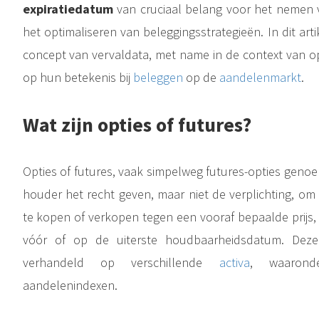
expiratiedatum
van cruciaal belang voor het nemen 
het optimaliseren van beleggingsstrategieën. In dit art
concept van vervaldata, met name in de context van opt
In de kern is een futurescontract een gestandaardiseerde overeenkomst tussen twee partijen om een actief tegen een vooraf bepaalde prijs op een bepaalde toekomstige datum te kopen of verkopen. Deze contracten worden..
op hun betekenis bij
beleggen
op de
aandelenmarkt
.
Wat zijn opties of futures?
Opties of futures, vaak simpelweg futures-opties genoe
houder het recht geven, maar niet de verplichting, om
In een wereld die wordt aangedreven door de financiële markten, is het idee om in de aandelenmarkt te beleggen steeds populairder geworden. Of u nu een doorgewinterde belegger bent of een beginneling die de..
De aandelenmarkt , vaak omschreven als een complexe en dynamische entiteit, is de hartslag van het mondiale financiële systeem. Het dient als een platform waar beleggers aandelen van beursgenoteerde bedrijven..
te kopen of verkopen tegen een vooraf bepaalde prijs,
vóór of op de uiterste houdbaarheidsdatum. Deze
verhandeld op verschillende
activa
, waaron
aandelenindexen.