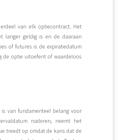
erdeel van elk optiecontract. Het
 unieke en aantrekkelijke beleggingscategorie. In tegenstelling tot aandelen en obligaties zijn grondstoffen fysieke..
Als belegger kan het begrijpen van de fijne kneepjes van de valutamarkt een waardevol voordeel opleveren. Dit artikel onderzoekt de basisbeginselen van valuta's en hoe beleggers hun potentieel kunnen benutten. ..
et langer geldig is en de daaraan
ies of futures is de expiratiedatum
 de optie uitoefent of waardeloos
l is van fundamenteel belang voor
vervaldatum naderen, neemt het
sie treedt op omdat de kans dat de