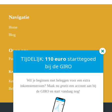
Navigatie
Home
Blog
Over ons
TIJDELIJK:
110 euro
starttegoed
Passief-Inkomen.nl
bij de GIRO
Kennisbank
Wil je beginnen met beleggen voor een extra
Kennisbank overzicht
inkomstenstroom? Maak nu
gratis
een account aan bij
Beleggen
de GIRO en start vandaag nog!