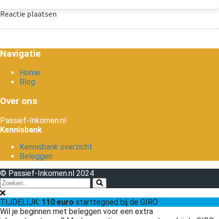
Reactie plaatsen
Navigatie
Home
Blog
Over ons
Passief-Inkomen.nl
Kennisbank
Kennisbank overzicht
Beleggen
© Passief-Inkomen.nl 2024
TIJDELIJK:
110 euro
starttegoed bij de GIRO
Wil je beginnen met beleggen voor een extra