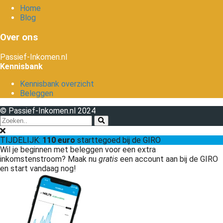
Home
Blog
Over ons
Passief-Inkomen.nl
Kennisbank
Kennisbank overzicht
Beleggen
© Passief-Inkomen.nl 2024
TIJDELIJK:
110 euro
starttegoed bij de GIRO
Wil je beginnen met beleggen voor een extra
inkomstenstroom? Maak nu
gratis
een account aan bij de GIRO
en start vandaag nog!