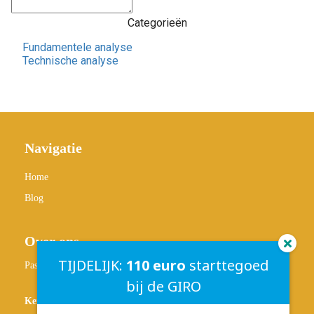
Categorieën
Fundamentele analyse
Technische analyse
Navigatie
Home
Blog
Over ons
TIJDELIJK:
110 euro
starttegoed
Passief-Inkomen.nl
bij de GIRO
Kennisbank